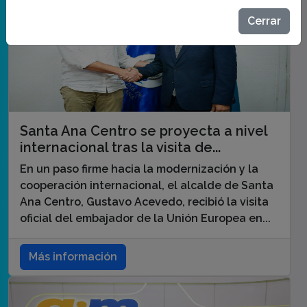
Cerrar
Santa Ana Centro se proyecta a nivel
internacional tras la visita de...
En un paso firme hacia la modernización y la
cooperación internacional, el alcalde de Santa
Ana Centro, Gustavo Acevedo, recibió la visita
oficial del embajador de la Unión Europea en...
Más información