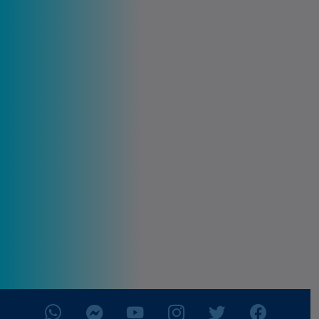
los santanecos que observaron el modesto
evento a través de las diferentes plataformas
de redes sociales y frente a los que estuvieron
presentes. Manifesté que es hora de dar paso a
las nuevas ideas, a una nueva forma de hacer
política, una política que ponga en primero,
segundo y tercer lugar al pueblo y no a los
financistas o miembros de una cúpula
partidaria. Por esa razón les invito a todos,
empresarios, docentes, emprendedores,
estudiantes, artesanos, agricultores, lideres
religio ...
25/07/2021
Leer mas...