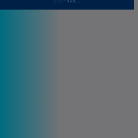
Leer mas...
Construyamos una
#NuevaSantaAna
El pasado 1 de mayo asumí un nuevo reto en mi
vida, juré como alcalde municipal ante todos